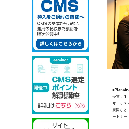
■Planning
受賞：Ｔ
マーケテ
展開など
ートナー